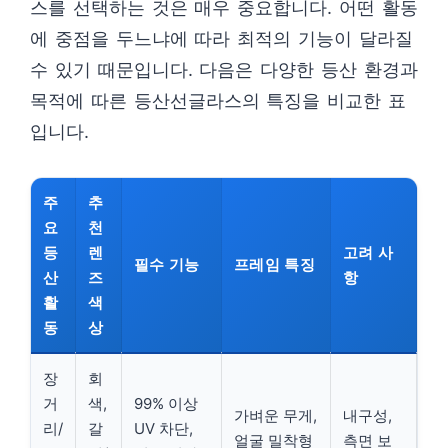
스를 선택하는 것은 매우 중요합니다. 어떤 활동
에 중점을 두느냐에 따라 최적의 기능이 달라질
수 있기 때문입니다. 다음은 다양한 등산 환경과
목적에 따른 등산선글라스의 특징을 비교한 표
입니다.
주
추
요
천
등
렌
고려 사
필수 기능
프레임 특징
산
즈
항
활
색
동
상
장
회
거
색,
99% 이상
가벼운 무게,
내구성,
리/
갈
UV 차단,
얼굴 밀착형
측면 보