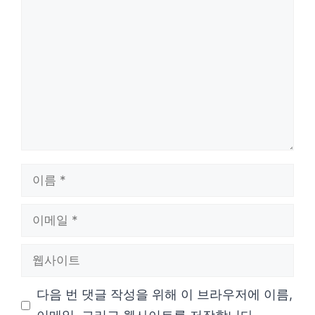
댓
글
이
름
이
메
웹
일
사
다음 번 댓글 작성을 위해 이 브라우저에 이름,
이