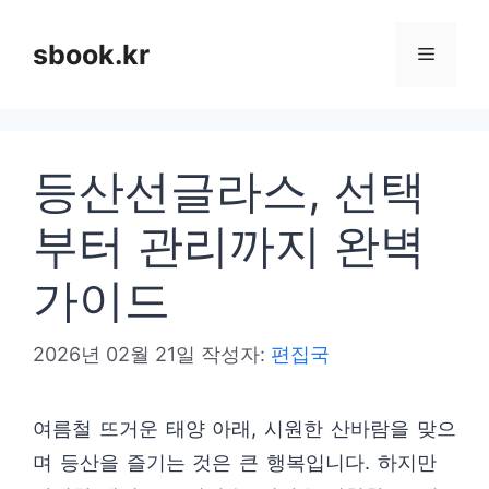
컨
텐
sbook.kr
메
츠
로
뉴
건
등산선글라스, 선택
너
뛰
부터 관리까지 완벽
기
가이드
2026년 02월 21일
작성자:
편집국
여름철 뜨거운 태양 아래, 시원한 산바람을 맞으
며 등산을 즐기는 것은 큰 행복입니다. 하지만