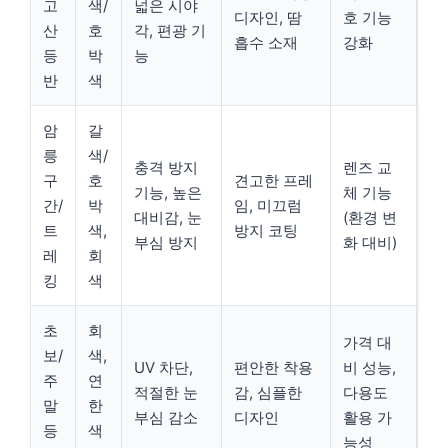
고
색/
넓은 시야
디자인, 땀
호 기능
산
호
각, 편광 기
흡수 소재
강화
등
박
능
반
색
암
갈
릉
색/
충격 방지
렌즈 교
구
호
견고한 프레
기능, 높은
체 기능
간/
박
임, 미끄럼
대비감, 눈
(환경 변
트
색,
방지 코팅
부심 방지
화 대비)
레
회
킹
색
초
회
가격 대
보/
색,
UV 차단,
편안한 착용
비 성능,
주
연
적절한 눈
감, 심플한
다용도
말
한
부심 감소
디자인
활용 가
등
색
능성