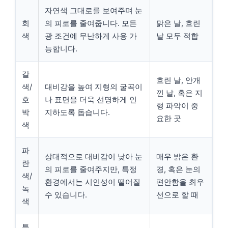
자연색 그대로를 보여주며 눈
회
의 피로를 줄여줍니다. 모든
맑은 날, 흐린
색
광 조건에 무난하게 사용 가
날 모두 적합
능합니다.
갈
흐린 날, 안개
색/
대비감을 높여 지형의 굴곡이
낀 날, 혹은 지
호
나 표면을 더욱 선명하게 인
형 파악이 중
박
지하도록 돕습니다.
요한 곳
색
파
상대적으로 대비감이 낮아 눈
매우 밝은 환
란
의 피로를 줄여주지만, 특정
경, 혹은 눈의
색/
환경에서는 시인성이 떨어질
편안함을 최우
녹
수 있습니다.
선으로 할 때
색
투