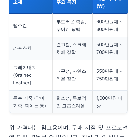
소재
주요 특징
(₩)
부드러운 촉감,
600만원대 ~
램스킨
우아한 광택
800만원대
견고함, 스크래
500만원대 ~
카프스킨
치에 강함
700만원대
그레이내지
내구성, 자연스
550만원대 ~
(Grained
러운 질감
750만원대
Leather)
특수 가죽 (악어
희소성, 독보적
1,000만원 이
가죽, 파이톤 등)
인 고급스러움
상
위 가격대는 참고용이며, 구매 시점 및 프로모션
에 따라 변동될 수 있습니다. 최신 가격 정보는