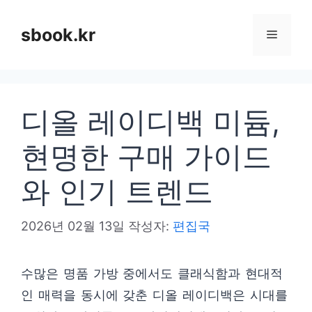
컨
텐
sbook.kr
메
츠
로
뉴
건
디올 레이디백 미듐,
너
뛰
현명한 구매 가이드
기
와 인기 트렌드
2026년 02월 13일
작성자:
편집국
수많은 명품 가방 중에서도 클래식함과 현대적
인 매력을 동시에 갖춘 디올 레이디백은 시대를