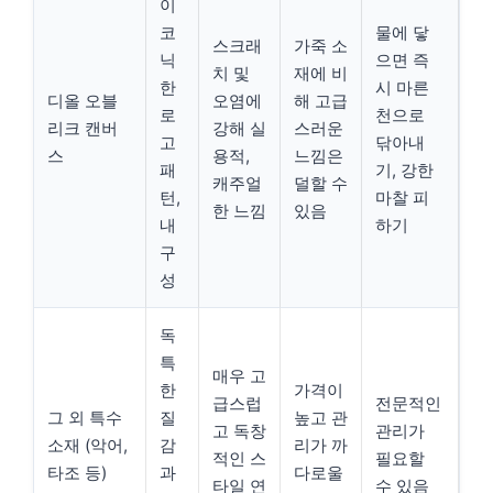
이
코
물에 닿
스크래
가죽 소
닉
으면 즉
치 및
재에 비
한
시 마른
디올 오블
오염에
해 고급
로
천으로
리크 캔버
강해 실
스러운
고
닦아내
스
용적,
느낌은
패
기, 강한
캐주얼
덜할 수
턴,
마찰 피
한 느낌
있음
내
하기
구
성
독
특
매우 고
한
가격이
급스럽
전문적인
그 외 특수
질
높고 관
고 독창
관리가
소재 (악어,
감
리가 까
적인 스
필요할
타조 등)
과
다로울
타일 연
수 있음