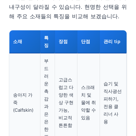
내구성이 달라질 수 있습니다. 현명한 선택을 위
해 주요 소재들의 특징을 비교해 보겠습니다.
특
소재
장점
단점
관리 tip
징
부
드
러
고급스
운
습기 및
럽고 다
스크래
촉
직사광선
송아지 가
양한 색
치 및
감
피하기,
죽
상 구현
물에 취
과
전용 클
(Calfskin)
가능,
약할 수
은
리너 사
비교적
있음
은
용
튼튼함
한