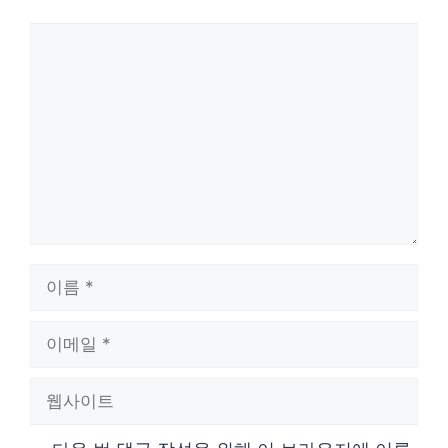
댓
글
이
름
이
메
웹
일
사