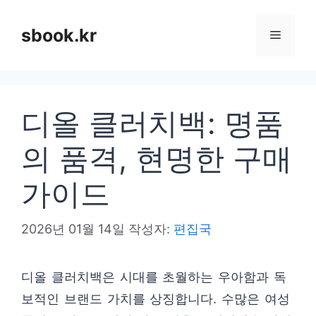
컨
텐
sbook.kr
메
츠
로
뉴
건
디올 클러치백: 명품
너
뛰
의 품격, 현명한 구매
기
가이드
2026년 01월 14일
작성자:
편집국
디올 클러치백은 시대를 초월하는 우아함과 독
보적인 브랜드 가치를 상징합니다. 수많은 여성