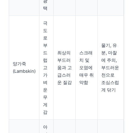
광
택
극
도
로
부
물기, 유
드
최상의
스크래
분, 마찰
럽
부드러
치 및
에 주의,
양가죽
고
움과 고
오염에
부드러운
(Lambskin)
가
급스러
매우 취
천으로
벼
운 질감
약함
조심스럽
운
게 닦기
무
게
감
아