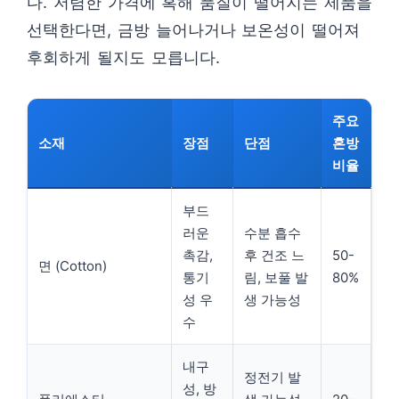
다. 저렴한 가격에 혹해 품질이 떨어지는 제품을
선택한다면, 금방 늘어나거나 보온성이 떨어져
후회하게 될지도 모릅니다.
주요
소재
장점
단점
혼방
비율
부드
러운
수분 흡수
촉감,
후 건조 느
50-
면 (Cotton)
통기
림, 보풀 발
80%
성 우
생 가능성
수
내구
정전기 발
성, 방