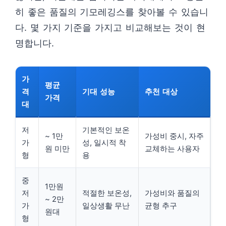
히 좋은 품질의 기모레깅스를 찾아볼 수 있습니
다. 몇 가지 기준을 가지고 비교해보는 것이 현
명합니다.
가
평균
격
기대 성능
추천 대상
가격
대
저
기본적인 보온
~ 1만
가성비 중시, 자주
가
성, 일시적 착
원 미만
교체하는 사용자
형
용
중
1만원
저
적절한 보온성,
가성비와 품질의
~ 2만
가
일상생활 무난
균형 추구
원대
형