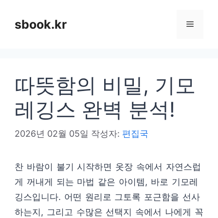
컨
텐
sbook.kr
메
츠
로
뉴
건
따뜻함의 비밀, 기모
너
뛰
레깅스 완벽 분석!
기
2026년 02월 05일
작성자:
편집국
찬 바람이 불기 시작하면 옷장 속에서 자연스럽
게 꺼내게 되는 마법 같은 아이템, 바로 기모레
깅스입니다. 어떤 원리로 그토록 포근함을 선사
하는지, 그리고 수많은 선택지 속에서 나에게 꼭