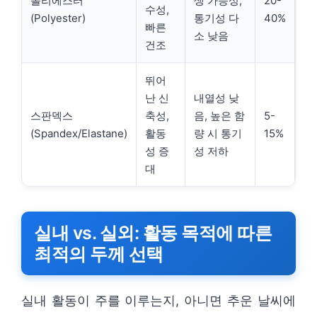
폴리에스터
생 가능성,
20-
수성,
(Polyester)
통기성 다
40%
빠른
소 낮음
건조
뛰어
난 신
내열성 낮
스판덱스
축성,
음, 높은 함
5-
(Spandex/Elastane)
활동
량 시 통기
15%
성 증
성 저하
대
실내 vs. 실외: 활동 목적에 따른
최적의 두께 선택
실내 활동이 주를 이루는지, 아니면 추운 날씨에