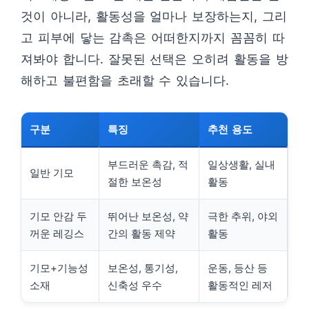
것이 아니라, 활동성을 얼마나 보장하는지, 그리
고 피부에 닿는 감촉은 어떠한지까지 꼼꼼히 따
져봐야 합니다. 잘못된 선택은 오히려 활동을 방
해하고 불편함을 초래할 수 있습니다.
구분
특징
추천 용도
부드러운 촉감, 적
일상생활, 실내
일반 기모
절한 보온성
활동
기모 안감 두
뛰어난 보온성, 약
극한 추위, 야외
꺼운 레깅스
간의 활동 제약
활동
기모+기능성
보온성, 통기성,
운동, 등산 등
소재
신축성 우수
활동적인 레저