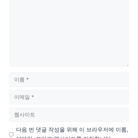
댓
글
이
름
이
메
웹
일
사
다음 번 댓글 작성을 위해 이 브라우저에 이름,
이