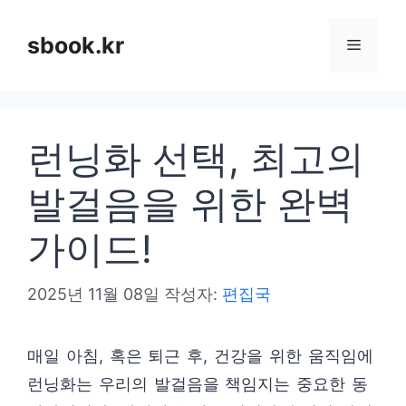
컨
텐
sbook.kr
메
츠
로
뉴
건
런닝화 선택, 최고의
너
뛰
발걸음을 위한 완벽
기
가이드!
2025년 11월 08일
작성자:
편집국
매일 아침, 혹은 퇴근 후, 건강을 위한 움직임에
런닝화는 우리의 발걸음을 책임지는 중요한 동