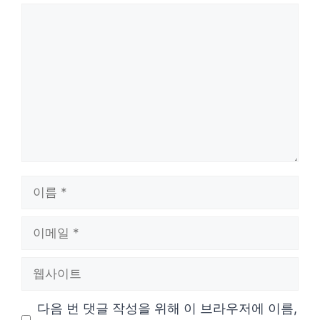
댓
글
이
름
이
메
웹
일
사
다음 번 댓글 작성을 위해 이 브라우저에 이름,
이