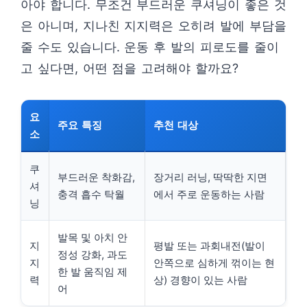
아야 합니다. 무조건 부드러운 쿠셔닝이 좋은 것
은 아니며, 지나친 지지력은 오히려 발에 부담을
줄 수도 있습니다. 운동 후 발의 피로도를 줄이
고 싶다면, 어떤 점을 고려해야 할까요?
요
주요 특징
추천 대상
소
쿠
부드러운 착화감,
장거리 러닝, 딱딱한 지면
셔
충격 흡수 탁월
에서 주로 운동하는 사람
닝
발목 및 아치 안
지
평발 또는 과회내전(발이
정성 강화, 과도
지
안쪽으로 심하게 꺾이는 현
한 발 움직임 제
력
상) 경향이 있는 사람
어