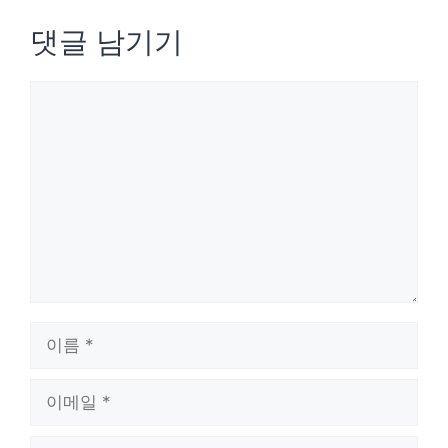
댓글 남기기
댓
글
이
름
이
메