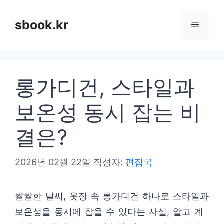
컨
텐
sbook.kr
메
츠
로
뉴
건
롱가디건, 스타일과
너
뛰
보온성 동시 잡는 비
기
결은?
2026년 02월 22일
작성자:
편집국
쌀쌀한 날씨, 옷장 속 롱가디건 하나로 스타일과
보온성을 동시에 잡을 수 있다는 사실, 알고 계