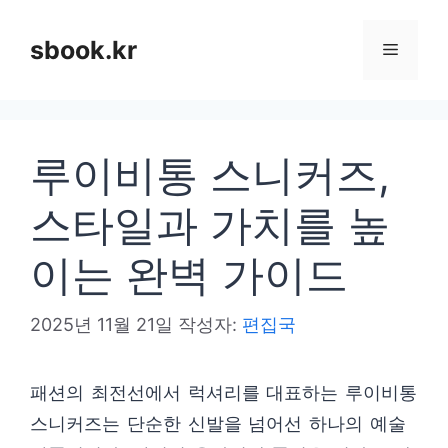
컨
텐
sbook.kr
메
츠
로
뉴
건
루이비통 스니커즈,
너
뛰
스타일과 가치를 높
기
이는 완벽 가이드
2025년 11월 21일
작성자:
편집국
패션의 최전선에서 럭셔리를 대표하는 루이비통
스니커즈는 단순한 신발을 넘어선 하나의 예술