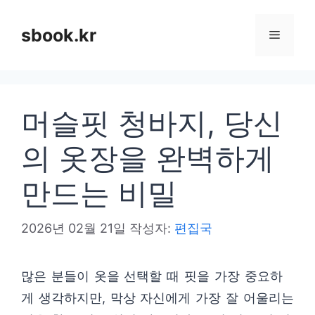
컨
텐
sbook.kr
메
츠
로
뉴
건
머슬핏 청바지, 당신
너
뛰
의 옷장을 완벽하게
기
만드는 비밀
2026년 02월 21일
작성자:
편집국
많은 분들이 옷을 선택할 때 핏을 가장 중요하
게 생각하지만, 막상 자신에게 가장 잘 어울리는