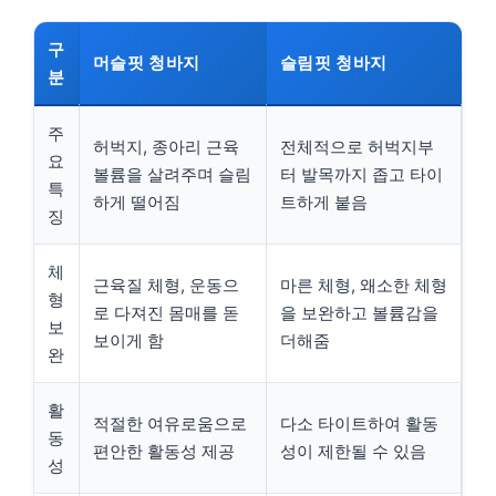
구
머슬핏 청바지
슬림핏 청바지
분
주
허벅지, 종아리 근육
전체적으로 허벅지부
요
볼륨을 살려주며 슬림
터 발목까지 좁고 타이
특
하게 떨어짐
트하게 붙음
징
체
근육질 체형, 운동으
마른 체형, 왜소한 체형
형
로 다져진 몸매를 돋
을 보완하고 볼륨감을
보
보이게 함
더해줌
완
활
적절한 여유로움으로
다소 타이트하여 활동
동
편안한 활동성 제공
성이 제한될 수 있음
성