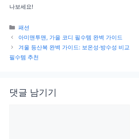
나보세요!
카
패션
테
아미맨투맨, 가을 코디 필수템 완벽 가이드
고
겨울 등산복 완벽 가이드: 보온성·방수성 비교
리
필수템 추천
댓글 남기기
댓
글