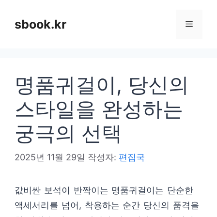
컨
텐
sbook.kr
메
츠
로
뉴
건
명품귀걸이, 당신의
너
뛰
스타일을 완성하는
기
궁극의 선택
2025년 11월 29일
작성자:
편집국
값비싼 보석이 반짝이는 명품귀걸이는 단순한
액세서리를 넘어, 착용하는 순간 당신의 품격을