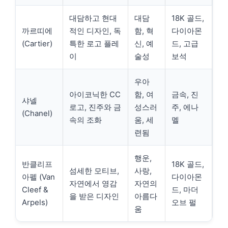
대담하고 현대
대담
18K 골드,
까르띠에
적인 디자인, 독
함, 혁
다이아몬
(Cartier)
특한 로고 플레
신, 예
드, 고급
이
술성
보석
우아
아이코닉한 CC
함, 여
금속, 진
샤넬
로고, 진주와 금
성스러
주, 에나
(Chanel)
속의 조화
움, 세
멜
련됨
행운,
반클리프
18K 골드,
섬세한 모티브,
사랑,
아펠 (Van
다이아몬
자연에서 영감
자연의
Cleef &
드, 마더
을 받은 디자인
아름다
Arpels)
오브 펄
움