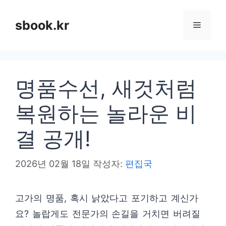
컨
텐
sbook.kr
메
츠
로
뉴
건
명품수선, 새것처럼
너
뛰
복원하는 놀라운 비
기
결 공개!
2026년 02월 18일
작성자:
편집국
고가의 명품, 혹시 낡았다고 포기하고 계신가
요? 놀랍게도 전문가의 손길을 거치면 버려질