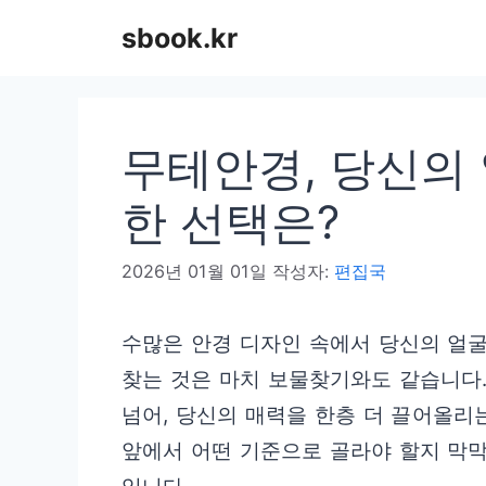
컨
sbook.kr
텐
츠
로
무테안경, 당신의 
건
너
한 선택은?
뛰
2026년 01월 01일
작성자:
편집국
기
수많은 안경 디자인 속에서 당신의 얼
찾는 것은 마치 보물찾기와도 같습니다.
넘어, 당신의 매력을 한층 더 끌어올리
앞에서 어떤 기준으로 골라야 할지 막막