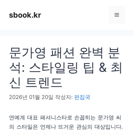
컨
텐
sbook.kr
메
츠
로
뉴
건
문가영 패션 완벽 분
너
뛰
석: 스타일링 팁 & 최
기
신 트렌드
2026년 01월 20일
작성자:
편집국
연예계 대표 패셔니스타로 손꼽히는 문가영 씨
의 스타일은 언제나 뜨거운 관심의 대상입니다.