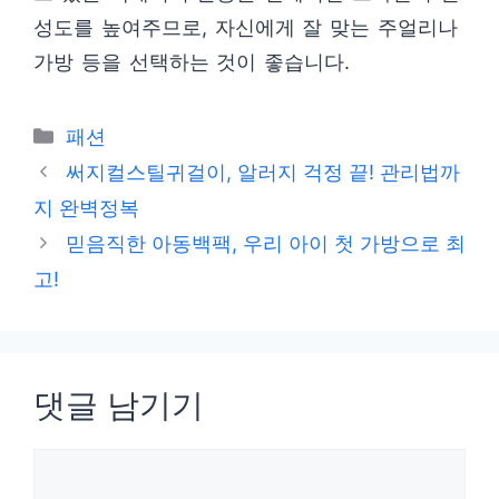
성도를 높여주므로, 자신에게 잘 맞는 주얼리나
가방 등을 선택하는 것이 좋습니다.
카
패션
테
써지컬스틸귀걸이, 알러지 걱정 끝! 관리법까
고
지 완벽정복
리
믿음직한 아동백팩, 우리 아이 첫 가방으로 최
고!
댓글 남기기
댓
글