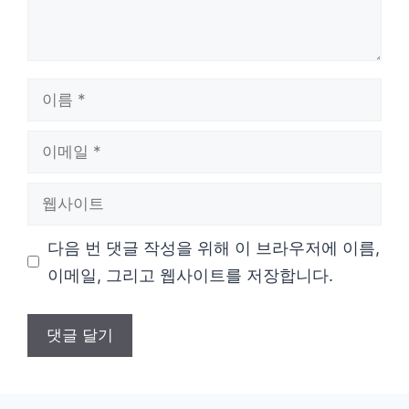
이
름
이
메
웹
일
사
다음 번 댓글 작성을 위해 이 브라우저에 이름,
이
이메일, 그리고 웹사이트를 저장합니다.
트