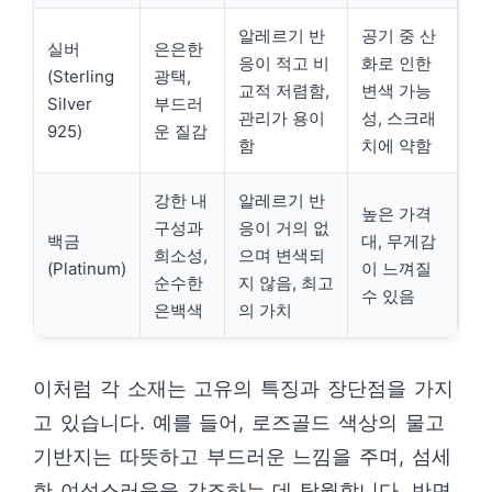
알레르기 반
공기 중 산
실버
은은한
응이 적고 비
화로 인한
(Sterling
광택,
교적 저렴함,
변색 가능
Silver
부드러
관리가 용이
성, 스크래
925)
운 질감
함
치에 약함
강한 내
알레르기 반
높은 가격
구성과
응이 거의 없
백금
대, 무게감
희소성,
으며 변색되
(Platinum)
이 느껴질
순수한
지 않음, 최고
수 있음
은백색
의 가치
이처럼 각 소재는 고유의 특징과 장단점을 가지
고 있습니다. 예를 들어, 로즈골드 색상의 물고
기반지는 따뜻하고 부드러운 느낌을 주며, 섬세
한 여성스러움을 강조하는 데 탁월합니다. 반면,