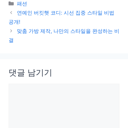
카
패션
테
연예인 버킷햇 코디: 시선 집중 스타일 비법
고
공개!
리
맞춤 가방 제작, 나만의 스타일을 완성하는 비
결
댓글 남기기
댓
글