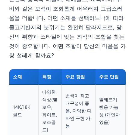
비와 같은 보석이 조화롭게 어우러져 고급스러
움을 더합니다. 어떤 소재를 선택하느냐에 따라
물고기반지의 분위기는 완전히 달라지므로, 당
신의 취향과 스타일에 맞는 최적의 조합을 찾는
것이 중요합니다. 어떤 조합이 당신의 마음을 가
장 설레게 할까요?
소재
특징
주요 장점
주요 단점
다양한
변색이 적고
색상(옐
알레르기
내구성이 좋
14K/18K
로우,
반응 가능
음, 다양한 디
골드
화이트,
성 (개인차
자인 구현 가
로즈골
있음)
능
드)