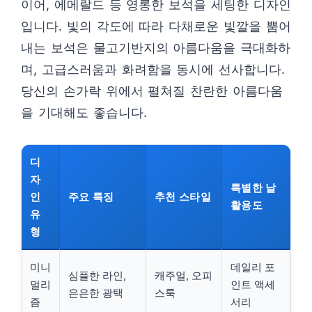
이어, 에메랄드 등 영롱한 보석을 세팅한 디자인
입니다. 빛의 각도에 따라 다채로운 빛깔을 뿜어
내는 보석은 물고기반지의 아름다움을 극대화하
며, 고급스러움과 화려함을 동시에 선사합니다.
당신의 손가락 위에서 펼쳐질 찬란한 아름다움
을 기대해도 좋습니다.
디
자
특별한 날
인
주요 특징
추천 스타일
활용도
유
형
미니
데일리 포
심플한 라인,
캐주얼, 오피
멀리
인트 액세
은은한 광택
스룩
즘
서리