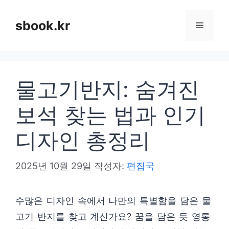
컨
텐
sbook.kr
메
츠
로
뉴
건
물고기반지: 숨겨진
너
뛰
보석 찾는 법과 인기
기
디자인 총정리
2025년 10월 29일
작성자:
편집국
수많은 디자인 속에서 나만의 특별함을 담은 물
고기 반지를 찾고 계신가요? 꿈을 담은 듯 영롱