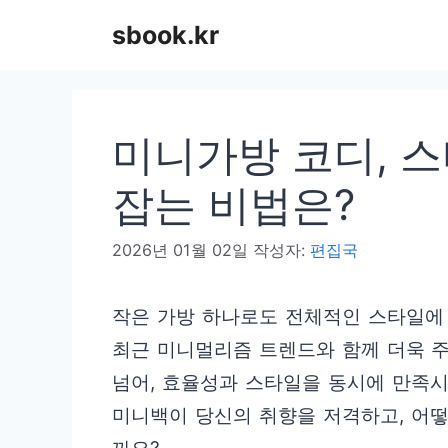
컨
sbook.kr
텐
츠
로
미니가방 코디, 스
건
너
잡는 비법은?
뛰
2026년 01월 02일
작성자:
편집국
기
작은 가방 하나로도 전체적인 스타일에 
최근 미니멀리즘 트렌드와 함께 더욱 
넘어, 효율성과 스타일을 동시에 만족시
미니백이 당신의 취향을 저격하고, 어떻