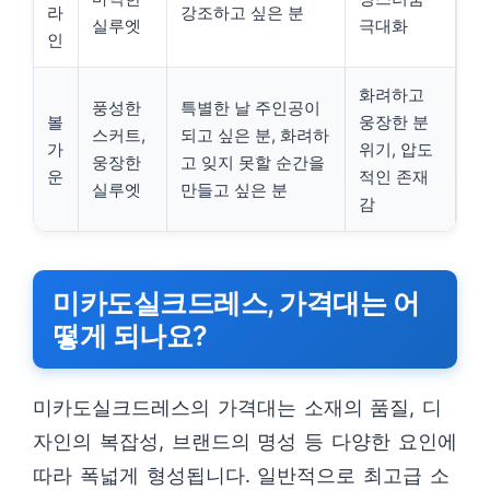
라
강조하고 싶은 분
실루엣
극대화
인
화려하고
풍성한
특별한 날 주인공이
볼
웅장한 분
스커트,
되고 싶은 분, 화려하
가
위기, 압도
웅장한
고 잊지 못할 순간을
운
적인 존재
실루엣
만들고 싶은 분
감
미카도실크드레스, 가격대는 어
떻게 되나요?
미카도실크드레스의 가격대는 소재의 품질, 디
자인의 복잡성, 브랜드의 명성 등 다양한 요인에
따라 폭넓게 형성됩니다. 일반적으로 최고급 소