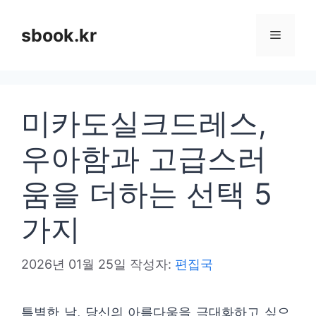
컨
텐
sbook.kr
메
츠
로
뉴
건
미카도실크드레스,
너
뛰
우아함과 고급스러
기
움을 더하는 선택 5
가지
2026년 01월 25일
작성자:
편집국
특별한 날, 당신의 아름다움을 극대화하고 싶으