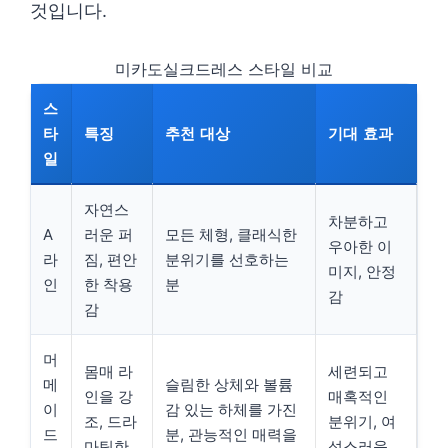
것입니다.
미카도실크드레스 스타일 비교
스
타
특징
추천 대상
기대 효과
일
자연스
차분하고
A
러운 퍼
모든 체형, 클래식한
우아한 이
라
짐, 편안
분위기를 선호하는
미지, 안정
인
한 착용
분
감
감
머
몸매 라
세련되고
메
슬림한 상체와 볼륨
인을 강
매혹적인
이
감 있는 하체를 가진
조, 드라
분위기, 여
드
분, 관능적인 매력을
마틱한
성스러움