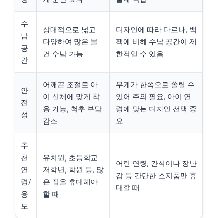
수
상대적으로 넓고
디자인에 따라 다르나, 백
납
다양하여 많은 물
팩에 비해 수납 공간이 제
공
건 수납 가능
한적일 수 있음
간
어깨끈 조절로 아
무게가 한쪽으로 쏠릴 수
안
이 신체에 맞게 착
있어 주의 필요, 아이 연
전
용 가능, 척추 부담
령에 맞는 디자인 선택 중
성
감소
요
추
천
유치원, 초등학교
어린 연령, 간식이나 장난
연
저학년, 학원 등, 많
감 등 간단한 소지품만 휴
령/
은 짐을 휴대해야
대할 때
용
할 때
도