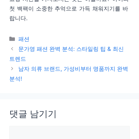
첫 백팩이 소중한 추억으로 가득 채워지기를 바
랍니다.
카
패션
테
문가영 패션 완벽 분석: 스타일링 팁 & 최신
고
트렌드
리
남자 의류 브랜드, 가성비부터 명품까지 완벽
분석!
댓글 남기기
댓