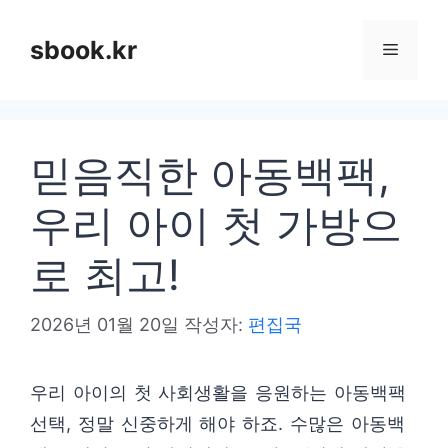
컨
텐
sbook.kr
메
츠
로
뉴
건
믿음직한 아동백팩,
너
뛰
우리 아이 첫 가방으
기
로 최고!
2026년 01월 20일
작성자:
편집국
우리 아이의 첫 사회생활을 응원하는 아동백팩
선택, 정말 신중하게 해야 하죠. 수많은 아동백