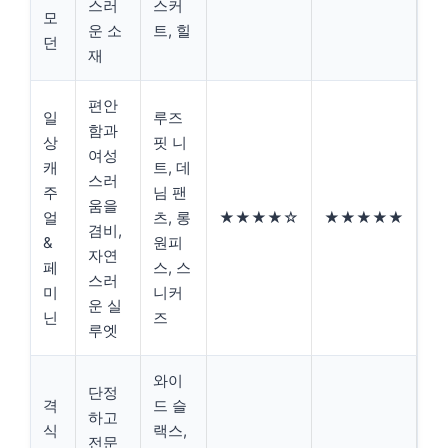
스러
스커
모
운 소
트, 힐
던
재
편안
일
루즈
함과
상
핏 니
여성
캐
트, 데
스러
주
님 팬
움을
얼
츠, 롱
★★★★☆
★★★★★
겸비,
&
원피
자연
페
스, 스
스러
미
니커
운 실
닌
즈
루엣
와이
단정
격
드 슬
하고
식
랙스,
전문