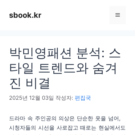
컨
텐
sbook.kr
메
츠
로
뉴
건
박민영패션 분석: 스
너
뛰
타일 트렌드와 숨겨
기
진 비결
2025년 12월 03일
작성자:
편집국
드라마 속 주인공의 의상은 단순한 옷을 넘어,
시청자들의 시선을 사로잡고 때로는 현실에서도