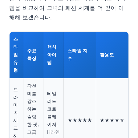
템을 비교하여 그녀의 패션 세계를 더 깊이 이
해해 보겠습니다.
스
타
핵심
주요
스타일 지
일
아이
활용도
특징
수
유
템
형
각선
드
미를
테일
라
강조
러드
마
하는
코트,
속
슬림
블레
시
★★★★★
★★★★☆
한 핏,
이저,
크
고급
H라인
&