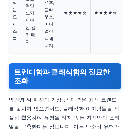
있
셔츠,
적인
는
블라
느낌,
★★★★☆
★★★★☆
오
우스,
세련
피
미니
된 컬
스
멀한
러 매
룩
액세
치
서리
트렌디함과 클래식함의 절묘한
조화
박민영 씨 패션의 가장 큰 매력은 최신 트렌드
를 놓치지 않으면서도, 클래식한 아이템들을 적
절히 활용하여 유행을 타지 않는 자신만의 스타
일을 구축한다는 점입니다. 이는 단순히 유행만