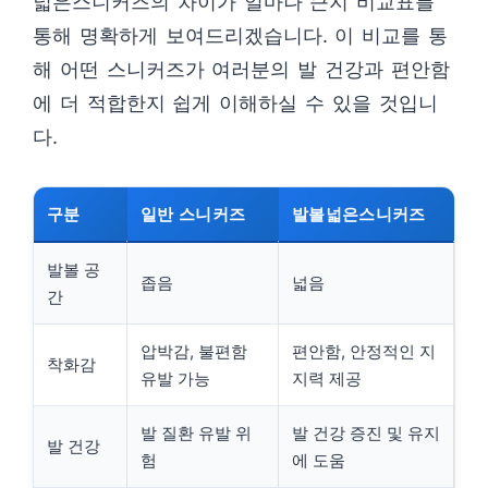
넓은스니커즈의 차이가 얼마나 큰지 비교표를
통해 명확하게 보여드리겠습니다. 이 비교를 통
해 어떤 스니커즈가 여러분의 발 건강과 편안함
에 더 적합한지 쉽게 이해하실 수 있을 것입니
다.
구분
일반 스니커즈
발볼넓은스니커즈
발볼 공
좁음
넓음
간
압박감, 불편함
편안함, 안정적인 지
착화감
유발 가능
지력 제공
발 질환 유발 위
발 건강 증진 및 유지
발 건강
험
에 도움