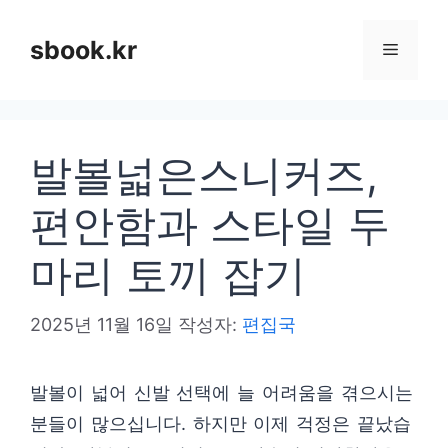
컨
텐
sbook.kr
메
츠
로
뉴
건
발볼넓은스니커즈,
너
뛰
편안함과 스타일 두
기
마리 토끼 잡기
2025년 11월 16일
작성자:
편집국
발볼이 넓어 신발 선택에 늘 어려움을 겪으시는
분들이 많으십니다. 하지만 이제 걱정은 끝났습