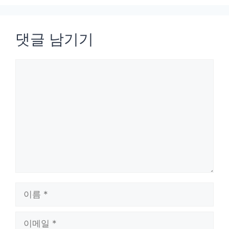
댓글 남기기
댓
글
이
름
이