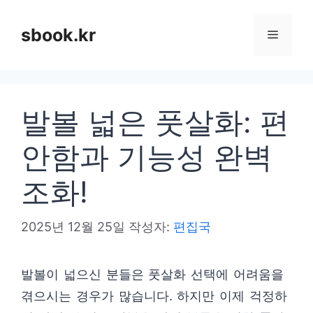
컨
텐
sbook.kr
메
츠
로
뉴
건
발볼 넓은 풋살화: 편
너
뛰
안함과 기능성 완벽
기
조화!
2025년 12월 25일
작성자:
편집국
발볼이 넓으신 분들은 풋살화 선택에 어려움을
겪으시는 경우가 많습니다. 하지만 이제 걱정하