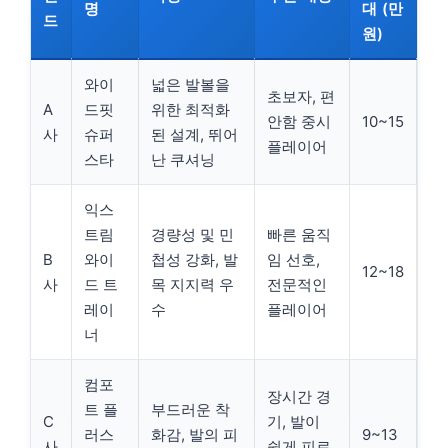
명
대 (만
드
원)
와이
넓은 발볼을
초보자, 편
A
드핏
위한 최적화
안함 중시
10~15
사
슈퍼
된 설계, 뛰어
플레이어
스타
난 쿠셔닝
익스
트림
경량성 및 민
빠른 움직
B
와이
첩성 강화, 발
임 선호,
12~18
사
드 트
목 지지력 우
전문적인
레이
수
플레이어
너
컴포
장시간 경
트 플
부드러운 착
C
기, 발이
러스
화감, 발의 피
9~13
사
쉽게 피로