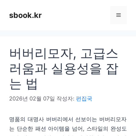
컨
텐
sbook.kr
메
츠
로
뉴
건
버버리모자, 고급스
너
뛰
러움과 실용성을 잡
기
는 법
2026년 02월 07일
작성자:
편집국
명품의 대명사 버버리에서 선보이는 버버리모자
는 단순한 패션 아이템을 넘어, 스타일의 완성도