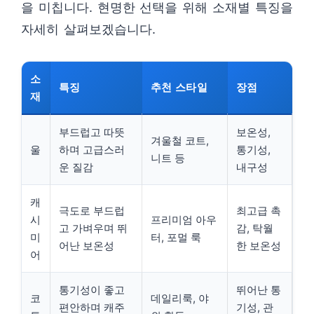
을 미칩니다. 현명한 선택을 위해 소재별 특징을
자세히 살펴보겠습니다.
소
특징
추천 스타일
장점
재
부드럽고 따뜻
보온성,
겨울철 코트,
울
하며 고급스러
통기성,
니트 등
운 질감
내구성
캐
극도로 부드럽
최고급 촉
시
프리미엄 아우
고 가벼우며 뛰
감, 탁월
미
터, 포멀 룩
어난 보온성
한 보온성
어
통기성이 좋고
뛰어난 통
코
데일리룩, 야
편안하며 캐주
기성, 관