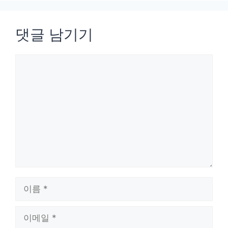
댓글 남기기
댓
글
이
름
이