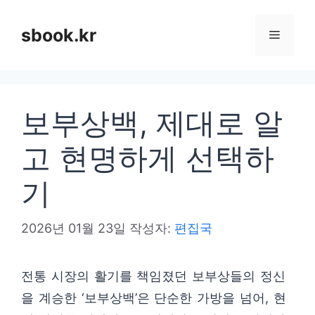
컨
텐
sbook.kr
메
츠
로
뉴
건
보부상백, 제대로 알
너
뛰
고 현명하게 선택하
기
기
2026년 01월 23일
작성자:
편집국
전통 시장의 활기를 책임졌던 보부상들의 정신
을 계승한 ‘보부상백’은 단순한 가방을 넘어, 현