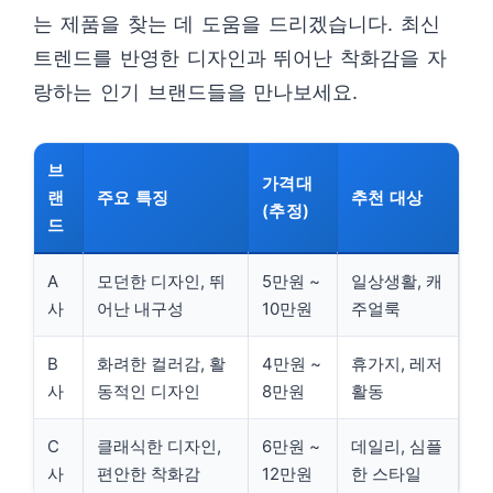
는 제품을 찾는 데 도움을 드리겠습니다. 최신
트렌드를 반영한 디자인과 뛰어난 착화감을 자
랑하는 인기 브랜드들을 만나보세요.
브
가격대
랜
주요 특징
추천 대상
(추정)
드
A
모던한 디자인, 뛰
5만원 ~
일상생활, 캐
사
어난 내구성
10만원
주얼룩
B
화려한 컬러감, 활
4만원 ~
휴가지, 레저
사
동적인 디자인
8만원
활동
C
클래식한 디자인,
6만원 ~
데일리, 심플
사
편안한 착화감
12만원
한 스타일