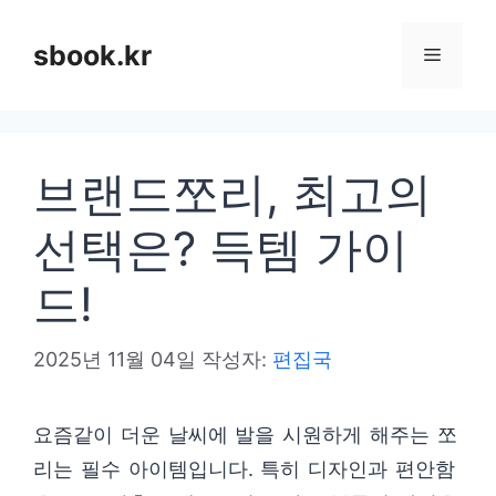
컨
텐
sbook.kr
메
츠
로
뉴
건
브랜드쪼리, 최고의
너
뛰
선택은? 득템 가이
기
드!
2025년 11월 04일
작성자:
편집국
요즘같이 더운 날씨에 발을 시원하게 해주는 쪼
리는 필수 아이템입니다. 특히 디자인과 편안함