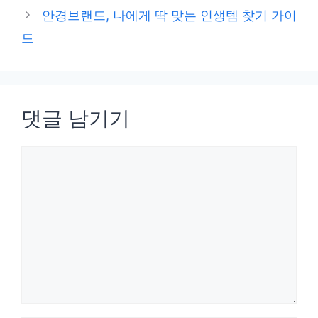
고
안경브랜드, 나에게 딱 맞는 인생템 찾기 가이
리
드
댓글 남기기
댓
글