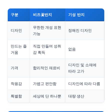
구분
비즈꽃반지
기성 반지
무한한 개성 표현
디자인
정해진 디자인
가능
만드는 즐
직접 만들며 성취
없음
거움
감 획득
디자인 및 소재에
가격
합리적인 재료비
따라 고가
착용감
가볍고 편안함
디자인에 따라 다름
특별함
세상에 단 하나뿐
대량 생산