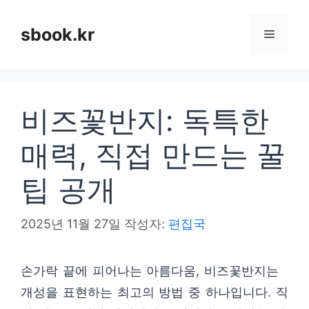
컨
텐
sbook.kr
메
츠
로
뉴
건
비즈꽃반지: 독특한
너
뛰
매력, 직접 만드는 꿀
기
팁 공개
2025년 11월 27일
작성자:
편집국
손가락 끝에 피어나는 아름다움, 비즈꽃반지는
개성을 표현하는 최고의 방법 중 하나입니다. 직