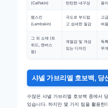
(Calfskin)
탄탄한 내구성
용이
램스킨
극도로 부드럽
고급
(Lambskin)
고 섬세한 질감
벼
그 외 소재 (트
계절감 및 개성
독특
위드, 캔버스
있는 디자인
무
등)
샤넬 가브리엘 호보백, 당
수많은 샤넬 가브리엘 호보백 중에서 당
있습니다. 하지만 몇 가지 팁을 활용한