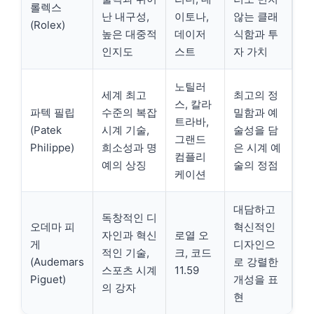
롤렉스
난 내구성,
이토나,
않는 클래
(Rolex)
높은 대중적
데이저
식함과 투
인지도
스트
자 가치
노틸러
세계 최고
최고의 정
스, 칼라
파텍 필립
수준의 복잡
밀함과 예
트라바,
(Patek
시계 기술,
술성을 담
그랜드
Philippe)
희소성과 명
은 시계 예
컴플리
예의 상징
술의 정점
케이션
대담하고
독창적인 디
오데마 피
혁신적인
자인과 혁신
로열 오
게
디자인으
적인 기술,
크, 코드
(Audemars
로 강렬한
스포츠 시계
11.59
Piguet)
개성을 표
의 강자
현