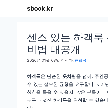
컨
sbook.kr
텐
츠
로
센스 있는 하객룩 
건
너
비법 대공개
뛰
2026년 01월 03일
작성자:
편집국
기
하객룩은 단순한 옷차림을 넘어, 주인
수 있는 절묘한 균형을 요구합니다. 어
칭찬을 들을 수 있을지, 많은 분들이 
누구나 멋진 하객룩을 완성할 수 있습니