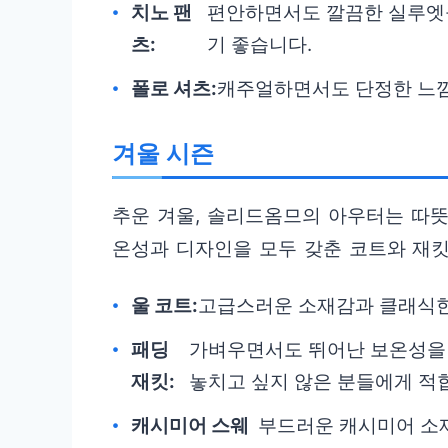
치노 팬
편안하면서도 깔끔한 실루엣
츠:
기 좋습니다.
폴로 셔츠:
캐주얼하면서도 단정한 느낌
겨울 시즌
추운 겨울, 솔리드옴므의 아우터는 따뜻
온성과 디자인을 모두 갖춘 코트와 재킷
울 코트:
고급스러운 소재감과 클래식한
패딩
가벼우면서도 뛰어난 보온성을
재킷:
놓치고 싶지 않은 분들에게 적
캐시미어 스웨
부드러운 캐시미어 소