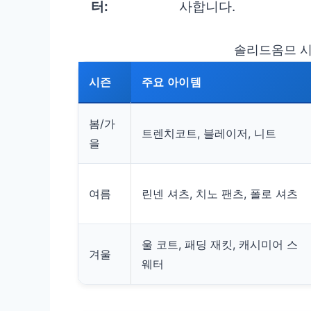
터:
사합니다.
솔리드옴므 시
시즌
주요 아이템
봄/가
트렌치코트, 블레이저, 니트
을
여름
린넨 셔츠, 치노 팬츠, 폴로 셔츠
울 코트, 패딩 재킷, 캐시미어 스
겨울
웨터