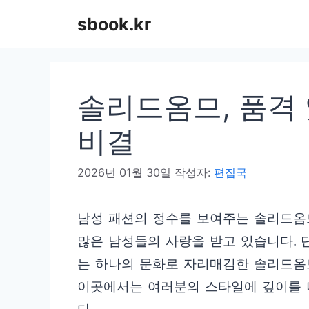
컨
sbook.kr
텐
츠
로
솔리드옴므, 품격 
건
너
비결
뛰
2026년 01월 30일
작성자:
편집국
기
남성 패션의 정수를 보여주는 솔리드옴
많은 남성들의 사랑을 받고 있습니다. 
는 하나의 문화로 자리매김한 솔리드옴
이곳에서는 여러분의 스타일에 깊이를 