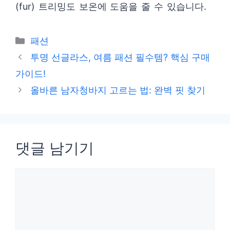
(fur) 트리밍도 보온에 도움을 줄 수 있습니다.
카
패션
테
투명 선글라스, 여름 패션 필수템? 핵심 구매
고
가이드!
리
올바른 남자청바지 고르는 법: 완벽 핏 찾기
댓글 남기기
댓
글