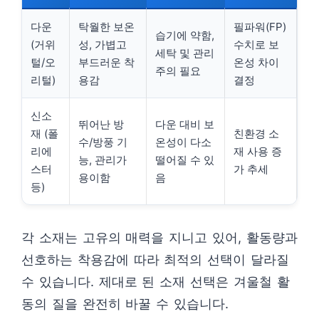
다운
탁월한 보온
필파워(FP)
습기에 약함,
(거위
성, 가볍고
수치로 보
세탁 및 관리
털/오
부드러운 착
온성 차이
주의 필요
리털)
용감
결정
신소
뛰어난 방
다운 대비 보
재 (폴
친환경 소
수/방풍 기
온성이 다소
리에
재 사용 증
능, 관리가
떨어질 수 있
스터
가 추세
용이함
음
등)
각 소재는 고유의 매력을 지니고 있어, 활동량과
선호하는 착용감에 따라 최적의 선택이 달라질
수 있습니다. 제대로 된 소재 선택은 겨울철 활
동의 질을 완전히 바꿀 수 있습니다.