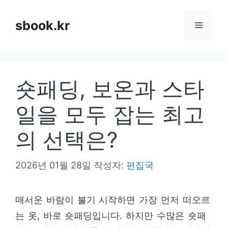
컨
텐
sbook.kr
메
츠
로
뉴
건
숏패딩, 보온과 스타
너
뛰
일을 모두 잡는 최고
기
의 선택은?
2026년 01월 28일
작성자:
편집국
매서운 바람이 불기 시작하면 가장 먼저 떠오르
는 옷, 바로 숏패딩입니다. 하지만 수많은 숏패