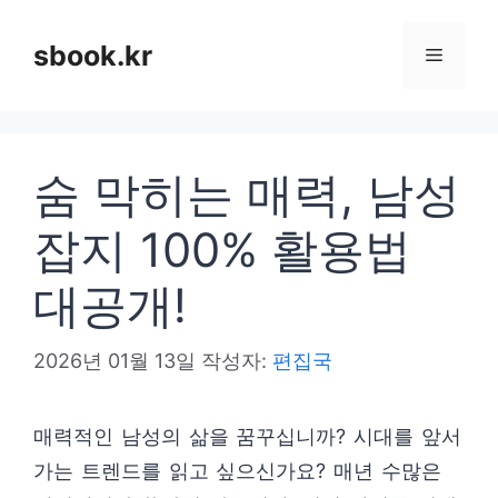
컨
텐
sbook.kr
메
츠
로
뉴
건
숨 막히는 매력, 남성
너
뛰
잡지 100% 활용법
기
대공개!
2026년 01월 13일
작성자:
편집국
매력적인 남성의 삶을 꿈꾸십니까? 시대를 앞서
가는 트렌드를 읽고 싶으신가요? 매년 수많은