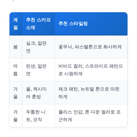
계
추천 스카프
추천 스타일링
절
소재
실크, 얇은
봄
꽃무늬, 파스텔톤으로 화사하게
면
여
린넨, 얇은
비비드 컬러, 스트라이프 패턴으
름
면
로 시원하게
가
울, 캐시미
체크 패턴, 뉴트럴 톤으로 따뜻
을
어 혼방
하게
겨
두툼한 니
플리스 안감, 톤 다운 컬러로 포
울
트, 모직
근하게