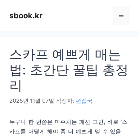
컨
텐
sbook.kr
메
츠
로
뉴
건
스카프 예쁘게 매는
너
뛰
법: 초간단 꿀팁 총정
기
리
2025년 11월 07일
작성자:
편집국
누구나 한 번쯤은 마주치는 패션 고민, 바로 ‘스
카프를 어떻게 해야 좀 더 예쁘게 멜 수 있을