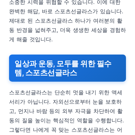
소중한 시력을 위협할 수 있습니다. 이에 대한
완벽한 해답, 바로 스포츠선글라스가 있습니다.
제대로 된 스포츠선글라스 하나가 여러분의 활
동 반경을 넓혀주고, 더욱 생생한 세상을 경험하
게 해줄 것입니다.
일상과 운동, 모두를 위한 필수
템, 스포츠선글라스
스포츠선글라스는 단순히 멋을 내기 위한 액세
서리가 아닙니다. 자외선으로부터 눈을 보호하
고, 먼지나 바람 등의 외부 자극을 차단하여 활
동의 질을 높이는 핵심적인 역할을 수행합니다.
그렇다면 나에게 꼭 맞는 스포츠선글라스는 어