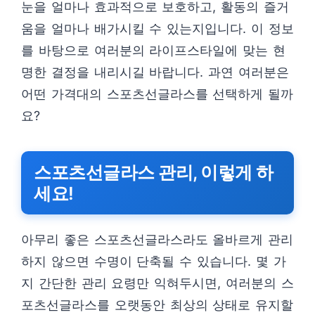
눈을 얼마나 효과적으로 보호하고, 활동의 즐거
움을 얼마나 배가시킬 수 있는지입니다. 이 정보
를 바탕으로 여러분의 라이프스타일에 맞는 현
명한 결정을 내리시길 바랍니다. 과연 여러분은
어떤 가격대의 스포츠선글라스를 선택하게 될까
요?
스포츠선글라스 관리, 이렇게 하
세요!
아무리 좋은 스포츠선글라스라도 올바르게 관리
하지 않으면 수명이 단축될 수 있습니다. 몇 가
지 간단한 관리 요령만 익혀두시면, 여러분의 스
포츠선글라스를 오랫동안 최상의 상태로 유지할