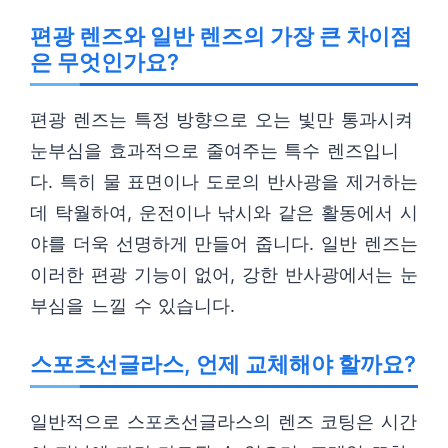
편광 렌즈와 일반 렌즈의 가장 큰 차이점
은 무엇인가요?
편광 렌즈는 특정 방향으로 오는 빛만 통과시켜
눈부심을 효과적으로 줄여주는 특수 렌즈입니
다. 특히 물 표면이나 도로의 반사광을 제거하는
데 탁월하여, 운전이나 낚시와 같은 활동에서 시
야를 더욱 선명하게 만들어 줍니다. 일반 렌즈는
이러한 편광 기능이 없어, 강한 반사광에서는 눈
부심을 느낄 수 있습니다.
스포츠선글라스, 언제 교체해야 할까요?
일반적으로 스포츠선글라스의 렌즈 코팅은 시간