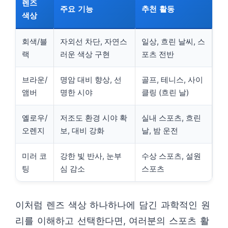
렌즈
주요 기능
추천 활동
색상
회색/블
자외선 차단, 자연스
일상, 흐린 날씨, 스
랙
러운 색상 구현
포츠 전반
브라운/
명암 대비 향상, 선
골프, 테니스, 사이
앰버
명한 시야
클링 (흐린 날)
옐로우/
저조도 환경 시야 확
실내 스포츠, 흐린
오렌지
보, 대비 강화
날, 밤 운전
미러 코
강한 빛 반사, 눈부
수상 스포츠, 설원
팅
심 감소
스포츠
이처럼 렌즈 색상 하나하나에 담긴 과학적인 원
리를 이해하고 선택한다면, 여러분의 스포츠 활