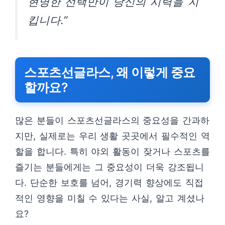
현명한 선택만이 당신의 시력을 지
킵니다.”
스포츠선글라스, 왜 이렇게 중요
할까요?
많은 분들이 스포츠선글라스의 중요성을 간과하
지만, 실제로는 우리 생활 곳곳에서 필수적인 역
할을 합니다. 특히 야외 활동이 잦거나 스포츠를
즐기는 분들에게는 그 중요성이 더욱 강조됩니
다. 단순한 보호를 넘어, 경기력 향상에도 직접
적인 영향을 미칠 수 있다는 사실, 알고 계셨나
요?