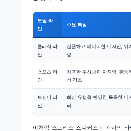
모델 라
주요 특징
인
클래식 라
심플하고 베이직한 디자인, 뛰
인
성
스포츠 라
강력한 쿠셔닝과 지지력, 활동
인
성 강조
트렌디 라
최신 유행을 반영한 독특한 디
인
러
이처럼 스프리스 스니커즈는 각자의 라