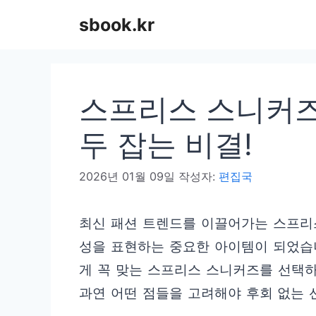
컨
sbook.kr
텐
츠
로
스프리스 스니커즈
건
너
두 잡는 비결!
뛰
2026년 01월 09일
작성자:
편집국
기
최신 패션 트렌드를 이끌어가는 스프리
성을 표현하는 중요한 아이템이 되었습
게 꼭 맞는 스프리스 스니커즈를 선택하
과연 어떤 점들을 고려해야 후회 없는 