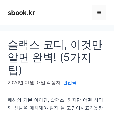
컨
텐
sbook.kr
메
츠
로
뉴
건
슬랙스 코디, 이것만
너
뛰
알면 완벽! (5가지
기
팁)
2026년 01월 07일
작성자:
편집국
패션의 기본 아이템, 슬랙스! 하지만 어떤 상의
와 신발을 매치해야 할지 늘 고민이시죠? 옷장