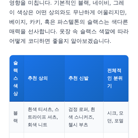
영향을 미칩니다. 기본적인 블랙, 네이비, 그레
이 색상은 어떤 상의와도 무난하게 어울리지만,
베이지, 카키, 혹은 파스텔톤의 슬랙스는 색다른
매력을 선사합니다. 옷장 속 슬랙스 색깔에 따라
어떻게 코디하면 좋을지 알아보겠습니다.
슬
랙
전체적
스
추천 상의
추천 신발
인 분위
색
기
상
흰색 티셔츠, 스
검정 로퍼, 흰
블
시크, 모
트라이프 셔츠,
색 스니커즈,
랙
던, 포멀
회색 니트
첼시 부츠