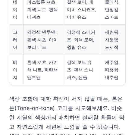
네
파스텔톤 셔츠,
갈색 로퍼, 네
클래식,
이
회색 니트, 흰색
이비 스니커즈,
안정감,
비
티셔츠
더비 슈즈
스마트
그
검정색 맨투맨,
검정색 스니커
세련됨,
레
흰색 셔츠, 아이
즈, 회색 로퍼,
차분함,
이
보리 니트
윙팁 슈즈
도시적
베
흰색 셔츠, 카키
갈색 보트 슈
캐주얼,
이
색 니트, 파란색
즈, 흰색 스니
따뜻함,
지
맨투맨
커즈, 샌들
내추럴
색상 조합에 대한 확신이 서지 않을 때는, 톤온
톤(Tone-on-tone) 코디를 시도해보세요. 비슷
한 계열의 색상끼리 매치하면 실패할 확률이 적
고 자연스럽게 세련된 느낌을 줄 수 있습니다.