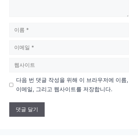
이
름
이
메
웹
일
사
다음 번 댓글 작성을 위해 이 브라우저에 이름,
이
이메일, 그리고 웹사이트를 저장합니다.
트