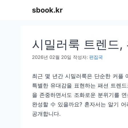
컨
sbook.kr
텐
츠
로
시밀러룩 트렌드, 
건
너
2026년 02월 20일
작성자:
편집국
뛰
기
최근 몇 년간 시밀러룩은 단순한 커플 
특별한 유대감을 표현하는 패션 트렌드
을 존중하면서도 조화로운 분위기를 연
완성할 수 있을까요? 혼자서는 알기 
공개합니다.