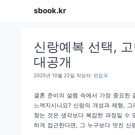
컨
sbook.kr
텐
츠
로
신랑예복 선택, 고
건
너
대공개
뛰
2025년 10월 22일
작성자:
편집국
기
결혼 준비의 설렘 속에서 가장 중요한 
느껴지시나요? 신랑의 개성과 체형, 
찾는 것은 생각보다 복잡한 과정일 수 
하게 접근한다면, 그 누구보다 멋진 신