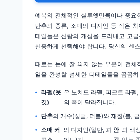
예복의 전체적인 실루엣만큼이나 중요한 
단추의 종류, 소매의 디자인 등 작은 
테일들은 신랑의 개성을 드러내고 고급
신중하게 선택해야 합니다. 당신의 센스
때로는 눈에 잘 띄지 않는 부분이 전체
일을 완성할 섬세한 디테일들을 꼼꼼히
라펠(옷
은 노치드 라펠, 피크트 라펠
깃)
의 폭이 달라집니다.
단추
의 개수(싱글, 더블)와 재질(뿔,
소매 커
의 디자인(일반, 피
안
의 색
프스
아노)과
감
있는 