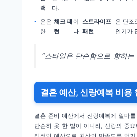
랙
다.
은은
체크 패
이
스트라이프
은 단조
한
턴
나
패턴
인기가 
“스타일은 단순함으로 향하는 
결혼 예산, 신랑예복 비용
결혼 준비 예산에서 신랑예복에 얼마를
단순히 옷 한 벌이 아니라, 신랑의 중
리적인 예산으로 최상의 만족도를 얻기