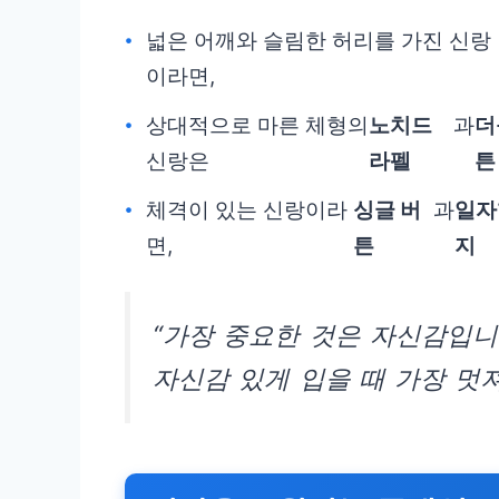
넓은 어깨와 슬림한 허리를 가진 신랑
이라면,
상대적으로 마른 체형의
노치드
과
더
신랑은
라펠
튼
체격이 있는 신랑이라
싱글 버
과
일자
면,
튼
지
“가장 중요한 것은 자신감입니
자신감 있게 입을 때 가장 멋져