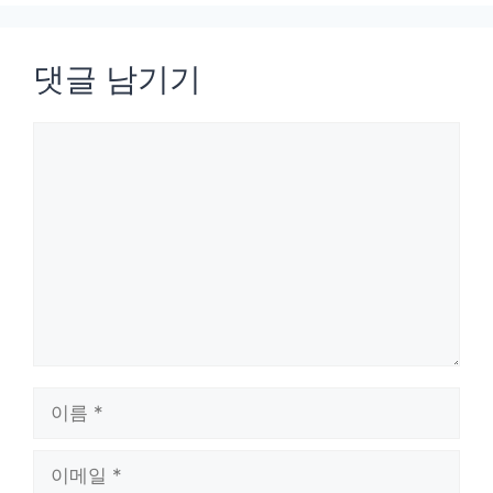
댓글 남기기
댓
글
이
름
이