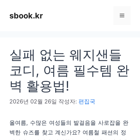
컨
텐
sbook.kr
메
츠
로
뉴
건
실패 없는 웨지샌들
너
뛰
코디, 여름 필수템 완
기
벽 활용법!
2026년 02월 26일
작성자:
편집국
올여름, 수많은 여성들의 발걸음을 사로잡을 완
벽한 슈즈를 찾고 계신가요? 여름철 패션의 정