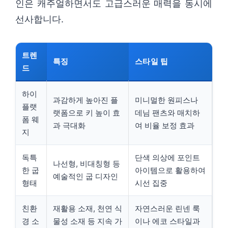
인은 캐주얼하면서도 고급스러운 매력을 동시에
선사합니다.
트렌
특징
스타일 팁
드
하이
과감하게 높아진 플
미니멀한 원피스나
플랫
랫폼으로 키 높이 효
데님 팬츠와 매치하
폼 웨
과 극대화
여 비율 보정 효과
지
독특
단색 의상에 포인트
나선형, 비대칭형 등
한 굽
아이템으로 활용하여
예술적인 굽 디자인
형태
시선 집중
친환
재활용 소재, 천연 식
자연스러운 린넨 룩
경 소
물성 소재 등 지속 가
이나 에코 스타일과