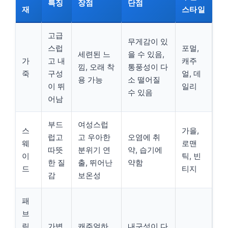
특징
장점
단점
재
스타일
고급
무게감이 있
스럽
포멀,
세련된 느
을 수 있음,
가
고 내
캐주
낌, 오래 착
통풍성이 다
죽
구성
얼, 데
용 가능
소 떨어질
이 뛰
일리
수 있음
어남
부드
여성스럽
스
가을,
럽고
고 우아한
오염에 취
웨
로맨
따뜻
분위기 연
약, 습기에
이
틱, 빈
한 질
출, 뛰어난
약함
드
티지
감
보온성
패
브
릭
가볍
캐주얼하
내구성이 다