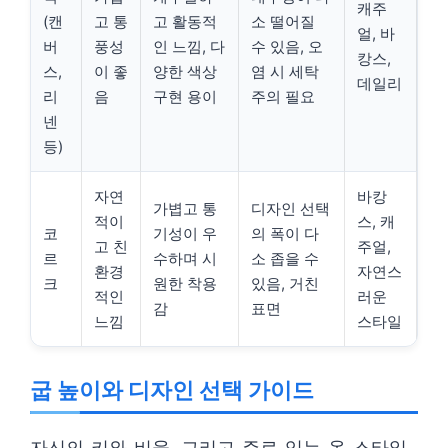
캐주
(캔
고 통
고 활동적
소 떨어질
얼, 바
버
풍성
인 느낌, 다
수 있음, 오
캉스,
스,
이 좋
양한 색상
염 시 세탁
데일리
리
음
구현 용이
주의 필요
넨
등)
자연
바캉
가볍고 통
디자인 선택
적이
스, 캐
코
기성이 우
의 폭이 다
고 친
주얼,
르
수하며 시
소 좁을 수
환경
자연스
크
원한 착용
있음, 거친
적인
러운
감
표면
느낌
스타일
굽 높이와 디자인 선택 가이드
자신의 키와 비율, 그리고 주로 입는 옷 스타일