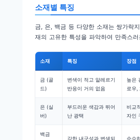
소재별 특징
금, 은, 백금 등 다양한 소재는 쌍가락
재의 고유한 특성을 파악하여 만족스러
소재
특징
장점
금 (골
변색이 적고 알레르기
높은 
드)
반응이 거의 없음
로우,
은 (실
부드러운 색감과 뛰어
비교적
버)
난 광택
자인 
백금
강한 내구성과 변색되
순수하