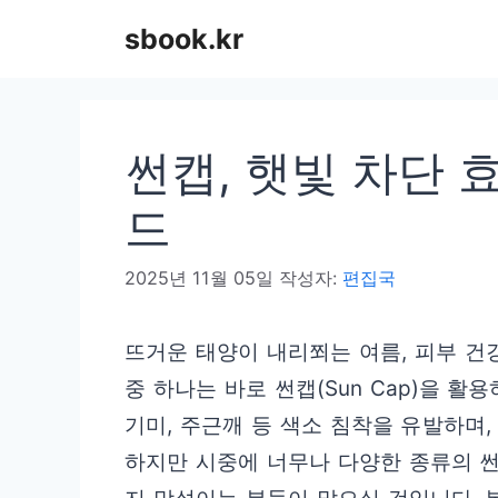
컨
sbook.kr
텐
츠
로
썬캡, 햇빛 차단 
건
너
드
뛰
2025년 11월 05일
작성자:
편집국
기
뜨거운 태양이 내리쬐는 여름, 피부 건
중 하나는 바로 썬캡(Sun Cap)을 
기미, 주근깨 등 색소 침착을 유발하며
하지만 시중에 너무나 다양한 종류의 