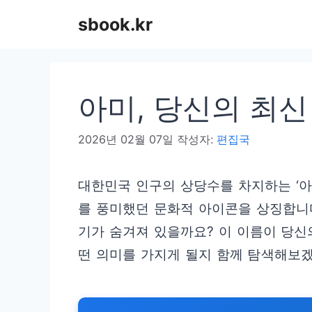
컨
sbook.kr
텐
츠
로
아미, 당신의 최신
건
너
2026년 02월 07일
작성자:
편집국
뛰
기
대한민국 인구의 상당수를 차지하는 ‘아
를 풍미했던 문화적 아이콘을 상징합니다
기가 숨겨져 있을까요? 이 이름이 당신
떤 의미를 가지게 될지 함께 탐색해보