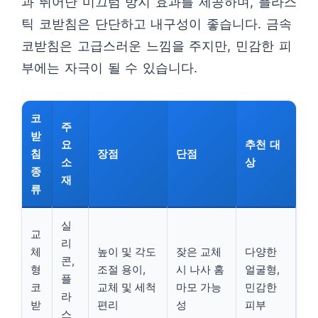
과 뛰어난 미끄럼 방지 효과를 제공하며, 플라스
틱 코받침은 단단하고 내구성이 좋습니다. 금속
코받침은 고급스러운 느낌을 주지만, 민감한 피
부에는 자극이 될 수 있습니다.
코
주
받
요
추천 대
침
장점
단점
소
상
종
재
류
실
교
리
체
높이 및 각도
잦은 교체
다양한
콘,
형
조절 용이,
시 나사 홈
얼굴형,
플
코
교체 및 세척
마모 가능
민감한
라
받
편리
성
피부
스