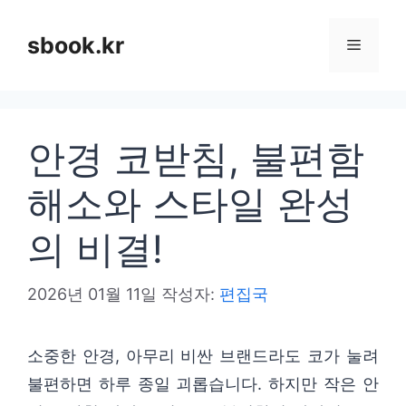
컨
텐
sbook.kr
메
츠
로
뉴
건
안경 코받침, 불편함
너
뛰
해소와 스타일 완성
기
의 비결!
2026년 01월 11일
작성자:
편집국
소중한 안경, 아무리 비싼 브랜드라도 코가 눌려
불편하면 하루 종일 괴롭습니다. 하지만 작은 안