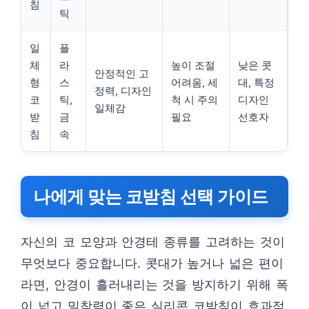
침
틱
일
플
체
라
높이 조절
낮은 콧
안정적인 고
형
스
어려움, 세
대, 특정
정력, 디자인
코
틱,
척 시 주의
디자인
일체감
받
금
필요
선호자
침
속
나에게 맞는 코받침 선택 가이드
자신의 코 모양과 안경테 종류를 고려하는 것이
무엇보다 중요합니다. 콧대가 높거나 넓은 편이
라면, 안경이 흘러내리는 것을 방지하기 위해 폭
이 넓고 밀착력이 좋은 실리콘 코받침이 효과적