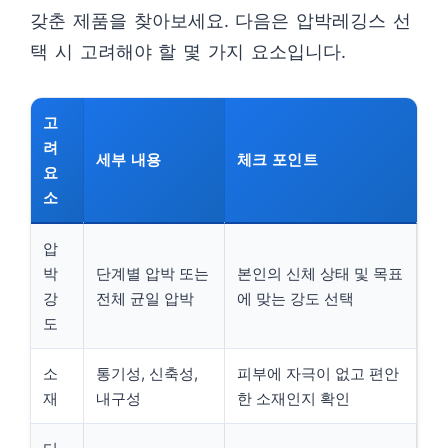
갖춘 제품을 찾아보세요. 다음은 압박레깅스 선
택 시 고려해야 할 몇 가지 요소입니다.
고
려
세부 내용
체크 포인트
요
소
압
박
단계별 압박 또는
본인의 신체 상태 및 목표
강
전체 균일 압박
에 맞는 강도 선택
도
소
통기성, 신축성,
피부에 자극이 없고 편안
재
내구성
한 소재인지 확인