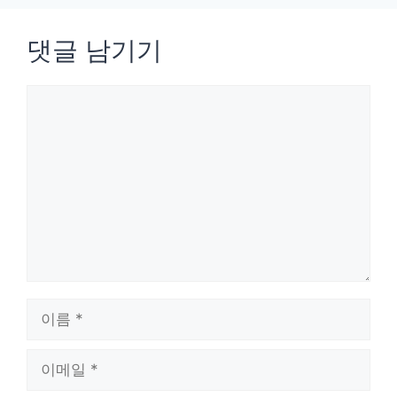
댓글 남기기
댓
글
이
름
이
메