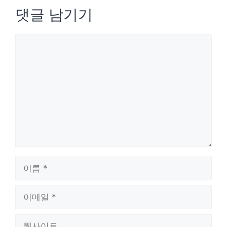
댓글 남기기
댓
글
이
름
이
메
웹
일