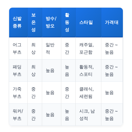
보
활
신발
방수/
온
동
스타일
가격대
종류
방오
성
성
어그
최
일반
중
캐주얼,
중간 ~
부츠
상
적
간
포근함
높음
패딩
최
높
활동적,
중간 ~
높음
부츠
상
음
스포티
높음
가죽
중
중
클래식,
높음
높음
부츠
간
간
세련됨
워커/
중
높
시크, 남
중간 ~
높음
부츠
간
음
성적
높음