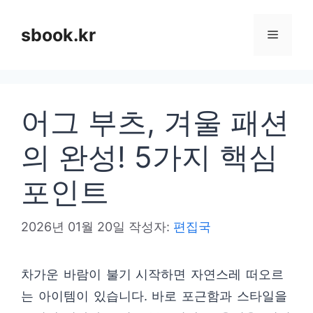
컨
텐
sbook.kr
메
츠
로
뉴
건
어그 부츠, 겨울 패션
너
뛰
의 완성! 5가지 핵심
기
포인트
2026년 01월 20일
작성자:
편집국
차가운 바람이 불기 시작하면 자연스레 떠오르
는 아이템이 있습니다. 바로 포근함과 스타일을