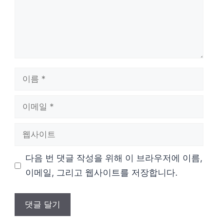
이
름
이
메
웹
일
사
다음 번 댓글 작성을 위해 이 브라우저에 이름,
이
이메일, 그리고 웹사이트를 저장합니다.
트