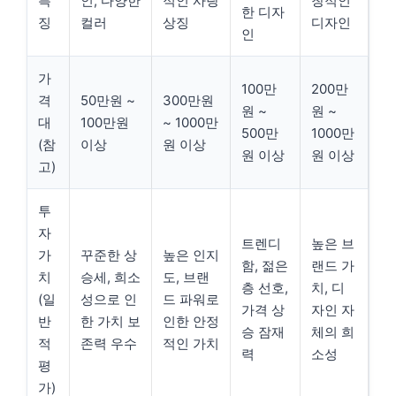
특
인, 다양한
적인 사랑
창적인
한 디자
징
컬러
상징
디자인
인
가
100만
200만
격
50만원 ~
300만원
원 ~
원 ~
대
100만원
~ 1000만
500만
1000만
(참
이상
원 이상
원 이상
원 이상
고)
투
자
트렌디
높은 브
가
꾸준한 상
높은 인지
함, 젊은
랜드 가
치
승세, 희소
도, 브랜
층 선호,
치, 디
(일
성으로 인
드 파워로
가격 상
자인 자
반
한 가치 보
인한 안정
승 잠재
체의 희
적
존력 우수
적인 가치
력
소성
평
가)