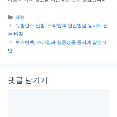
카
패션
테
뉴발란스 신발: 스타일과 편안함을 동시에 잡
고
는 비결
리
보스턴백, 스타일과 실용성을 동시에 잡는 비
법
댓글 남기기
댓
글