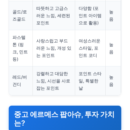
따뜻하고 고급스
다양함 (포
골드/로
높
러운 느낌, 세련된
인트 아이템
즈골드
음
포인트
으로 활용)
파스텔
사랑스럽고 부드
여성스러운
톤 (핑
높
러운 느낌, 개성 있
스타일, 포
크, 민트
음
는 포인트
인트 코디
등)
강렬하고 대담한
포인트 스타
레드/버
높
느낌, 시선을 사로
일, 특별한
건디
음
잡는 포인트
날
중고 에르메스 팝아슈, 투자 가치
는?