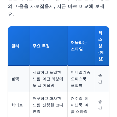
의 마음을 사로잡을지, 지금 바로 비교해 보세
요.
희
소
어울리는
컬러
주요 특징
성
스타일
(예
상)
시크하고 포멀한
미니멀리즘,
중
블랙
느낌, 어떤 의상에
오피스룩,
간
도 잘 어울림
포멀룩
깨끗하고 화사한
캐주얼, 페
중
화이트
느낌, 산뜻한 코디
미닌룩, 여
간
연출
름 스타일