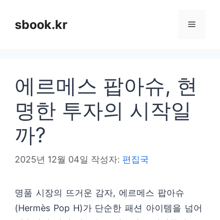
컨
텐
sbook.kr
메
츠
로
뉴
건
에르메스 팝아슈, 현
너
뛰
명한 투자의 시작일
기
까?
2025년 12월 04일
작성자:
편집국
명품 시장의 뜨거운 감자, 에르메스 팝아슈
(Hermès Pop H)가 단순한 패션 아이템을 넘어