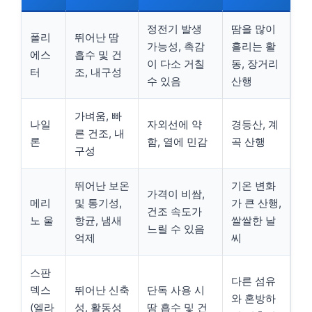
정전기 발생
땀을 많이
폴리
뛰어난 땀
가능성, 촉감
흘리는 활
에스
흡수 및 건
이 다소 거칠
동, 장거리
터
조, 내구성
수 있음
산행
가벼움, 빠
나일
자외선에 약
경등산, 계
른 건조, 내
론
함, 열에 민감
곡 산행
구성
뛰어난 보온
기온 변화
가격이 비쌈,
메리
및 통기성,
가 큰 산행,
건조 속도가
노 울
항균, 냄새
쌀쌀한 날
느릴 수 있음
억제
씨
스판
다른 섬유
덱스
뛰어난 신축
단독 사용 시
와 혼방하
(엘라
성, 활동성
땀 흡수 및 건