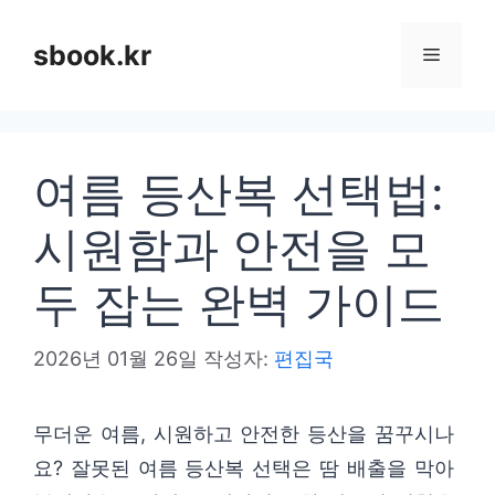
컨
텐
sbook.kr
메
츠
로
뉴
건
여름 등산복 선택법:
너
뛰
시원함과 안전을 모
기
두 잡는 완벽 가이드
2026년 01월 26일
작성자:
편집국
무더운 여름, 시원하고 안전한 등산을 꿈꾸시나
요? 잘못된 여름 등산복 선택은 땀 배출을 막아