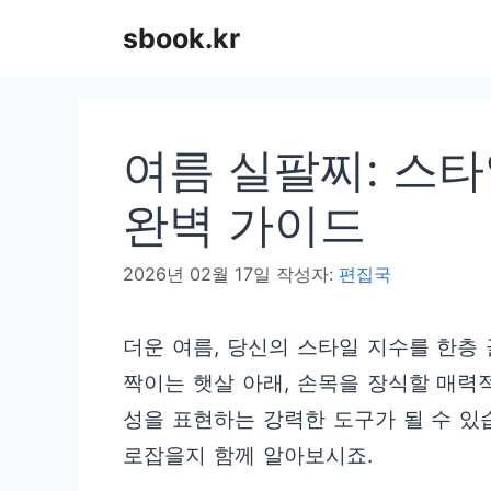
컨
sbook.kr
텐
츠
로
여름 실팔찌: 스
건
너
완벽 가이드
뛰
2026년 02월 17일
작성자:
편집국
기
더운 여름, 당신의 스타일 지수를 한층
짝이는 햇살 아래, 손목을 장식할 매력
성을 표현하는 강력한 도구가 될 수 있
로잡을지 함께 알아보시죠.