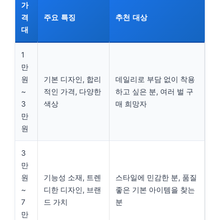
가
격
주요 특징
추천 대상
대
1
만
원
기본 디자인, 합리
데일리로 부담 없이 착용
~
적인 가격, 다양한
하고 싶은 분, 여러 벌 구
3
색상
매 희망자
만
원
3
만
원
기능성 소재, 트렌
스타일에 민감한 분, 품질
~
디한 디자인, 브랜
좋은 기본 아이템을 찾는
7
드 가치
분
만