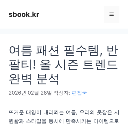
컨
텐
sbook.kr
메
츠
로
뉴
건
여름 패션 필수템, 반
너
뛰
팔티! 올 시즌 트렌드
기
완벽 분석
2026년 02월 28일
작성자:
편집국
뜨거운 태양이 내리쬐는 여름, 우리의 옷장은 시
원함과 스타일을 동시에 만족시키는 아이템으로