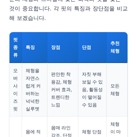
것이 중요합니다. 각 핏의 특징과 장단점을 비교
해 보겠습니다.
핏
추천
종
특징
장점
단점
체형
류
오
체형을
편안한 착
자칫 부해
버
자연스
용감, 체형
보일 수 있
사
럽게 커
모든
커버 효과,
음, 활동성
이
버하는
체형
트렌디한
이 떨어질
즈
넉넉한
느낌
수 있음
핏
실루엣
체형
몸매 라인
몸에 적
체형 단점
이 마
강조, 단정