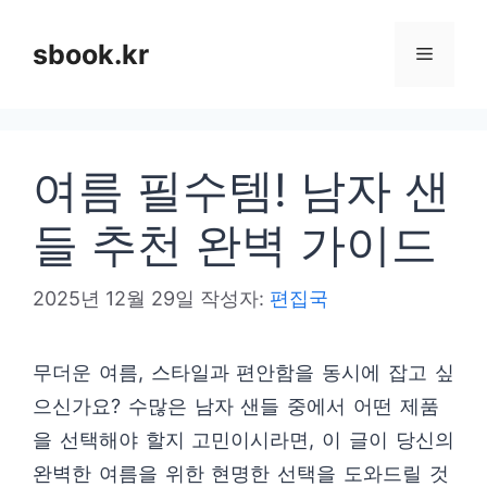
컨
텐
sbook.kr
메
츠
로
뉴
건
여름 필수템! 남자 샌
너
뛰
들 추천 완벽 가이드
기
2025년 12월 29일
작성자:
편집국
무더운 여름, 스타일과 편안함을 동시에 잡고 싶
으신가요? 수많은 남자 샌들 중에서 어떤 제품
을 선택해야 할지 고민이시라면, 이 글이 당신의
완벽한 여름을 위한 현명한 선택을 도와드릴 것