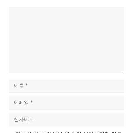
댓
글
이
름
이
메
웹
일
사