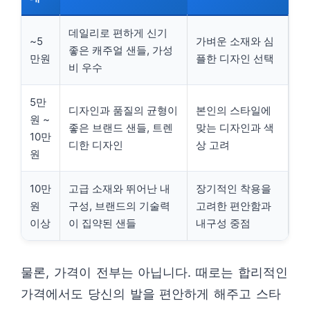
데일리로 편하게 신기
~5
가벼운 소재와 심
좋은 캐주얼 샌들, 가성
만원
플한 디자인 선택
비 우수
5만
디자인과 품질의 균형이
본인의 스타일에
원 ~
좋은 브랜드 샌들, 트렌
맞는 디자인과 색
10만
디한 디자인
상 고려
원
10만
고급 소재와 뛰어난 내
장기적인 착용을
원
구성, 브랜드의 기술력
고려한 편안함과
이상
이 집약된 샌들
내구성 중점
물론, 가격이 전부는 아닙니다. 때로는 합리적인
가격에서도 당신의 발을 편안하게 해주고 스타