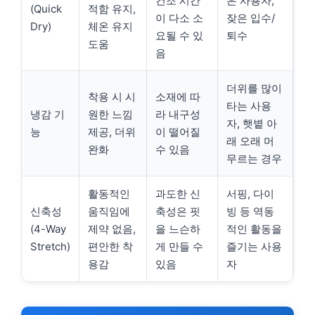
건조 시간
은 사용자,
(Quick
적함 유지,
이 다소 소
잦은 입수/
Dry)
체온 유지
요될 수 있
퇴수
도움
음
더위를 많이
착용 시 시
소재에 따
타는 사용
냉감 기
원한 느낌
라 내구성
자, 햇볕 아
능
제공, 더위
이 떨어질
래 오래 머
완화
수 있음
무르는 경우
활동적인
과도한 신
서핑, 다이
신축성
움직임에
축성은 핏
빙 등 역동
(4-Way
제약 없음,
을 느슨하
적인 활동을
Stretch)
편안한 착
게 만들 수
즐기는 사용
용감
있음
자