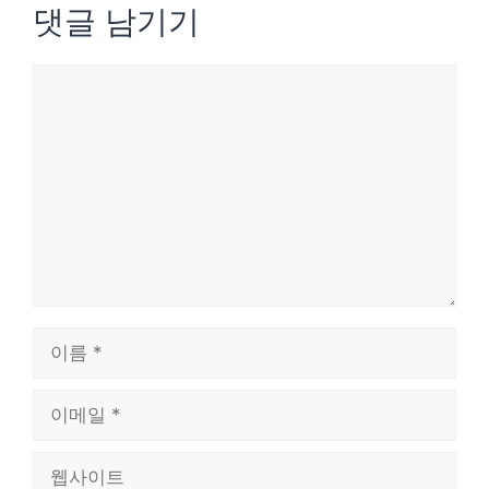
댓글 남기기
댓
글
이
름
이
메
웹
일