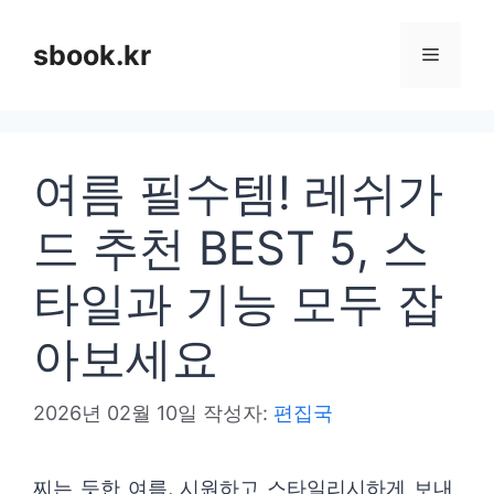
컨
텐
sbook.kr
메
츠
로
뉴
건
여름 필수템! 레쉬가
너
뛰
드 추천 BEST 5, 스
기
타일과 기능 모두 잡
아보세요
2026년 02월 10일
작성자:
편집국
찌는 듯한 여름, 시원하고 스타일리시하게 보내