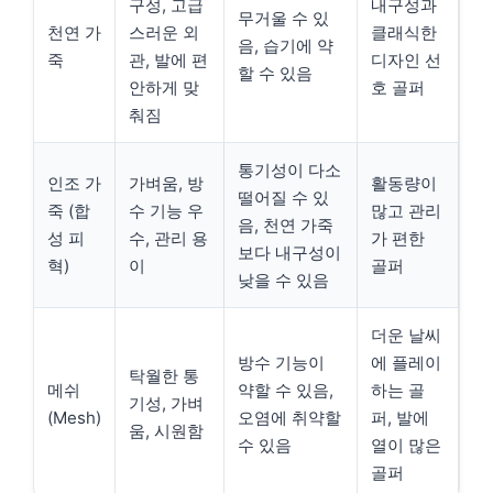
구성, 고급
내구성과
무거울 수 있
천연 가
스러운 외
클래식한
음, 습기에 약
죽
관, 발에 편
디자인 선
할 수 있음
안하게 맞
호 골퍼
춰짐
통기성이 다소
인조 가
가벼움, 방
활동량이
떨어질 수 있
죽 (합
수 기능 우
많고 관리
음, 천연 가죽
성 피
수, 관리 용
가 편한
보다 내구성이
혁)
이
골퍼
낮을 수 있음
더운 날씨
방수 기능이
에 플레이
탁월한 통
메쉬
약할 수 있음,
하는 골
기성, 가벼
(Mesh)
오염에 취약할
퍼, 발에
움, 시원함
수 있음
열이 많은
골퍼