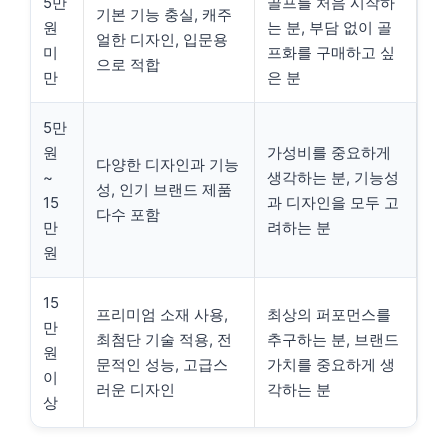
5만
골프를 처음 시작하
기본 기능 충실, 캐주
원
는 분, 부담 없이 골
얼한 디자인, 입문용
미
프화를 구매하고 싶
으로 적합
만
은 분
5만
원
가성비를 중요하게
다양한 디자인과 기능
~
생각하는 분, 기능성
성, 인기 브랜드 제품
15
과 디자인을 모두 고
다수 포함
만
려하는 분
원
15
프리미엄 소재 사용,
최상의 퍼포먼스를
만
최첨단 기술 적용, 전
추구하는 분, 브랜드
원
문적인 성능, 고급스
가치를 중요하게 생
이
러운 디자인
각하는 분
상