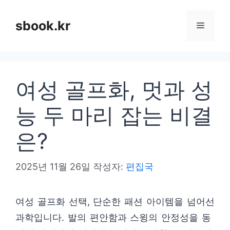
컨
텐
sbook.kr
메
츠
로
뉴
건
여성 골프화, 멋과 성
너
뛰
능 두 마리 잡는 비결
기
은?
2025년 11월 26일
작성자:
편집국
여성 골프화 선택, 단순한 패션 아이템을 넘어선
과학입니다. 발의 편안함과 스윙의 안정성을 동