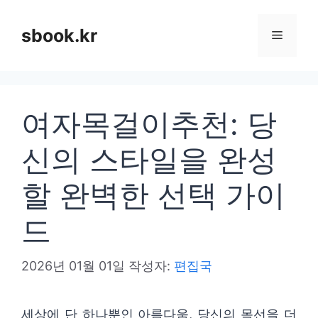
컨
텐
sbook.kr
메
츠
로
뉴
건
여자목걸이추천: 당
너
뛰
신의 스타일을 완성
기
할 완벽한 선택 가이
드
2026년 01월 01일
작성자:
편집국
세상에 단 하나뿐인 아름다움, 당신의 목선을 더