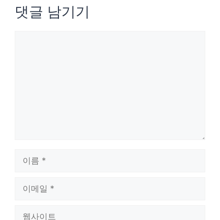
댓글 남기기
댓
글
이
름
이
메
웹
일