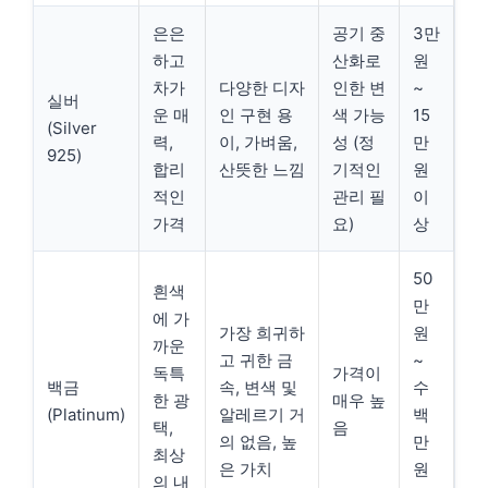
은은
공기 중
3만
하고
산화로
원
차가
다양한 디자
인한 변
~
실버
운 매
인 구현 용
색 가능
15
(Silver
력,
이, 가벼움,
성 (정
만
925)
합리
산뜻한 느낌
기적인
원
적인
관리 필
이
가격
요)
상
50
흰색
만
에 가
가장 희귀하
원
까운
고 귀한 금
~
독특
가격이
백금
속, 변색 및
수
한 광
매우 높
(Platinum)
알레르기 거
백
택,
음
의 없음, 높
만
최상
은 가치
원
의 내