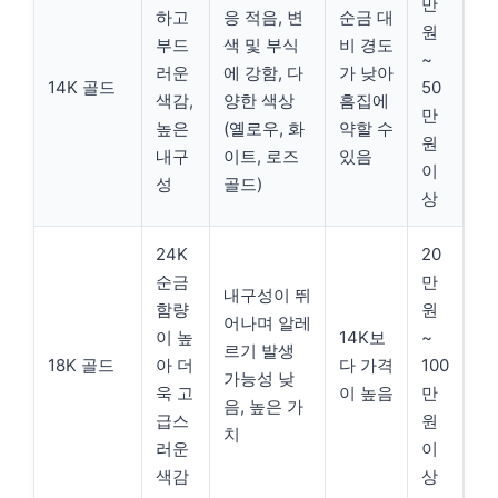
만
하고
응 적음, 변
순금 대
원
부드
색 및 부식
비 경도
~
러운
에 강함, 다
가 낮아
14K 골드
50
색감,
양한 색상
흠집에
만
높은
(옐로우, 화
약할 수
원
내구
이트, 로즈
있음
이
성
골드)
상
24K
20
순금
만
내구성이 뛰
함량
원
어나며 알레
이 높
14K보
~
르기 발생
18K 골드
아 더
다 가격
100
가능성 낮
욱 고
이 높음
만
음, 높은 가
급스
원
치
러운
이
색감
상